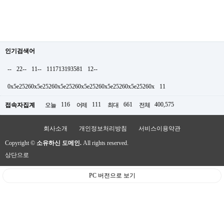
인기검색어
--
22--
11--
111713193581
12--
0x5e25260x5e25260x5e25260x5e25260x5e25260x5e25260x
11
116
111
661
400,575
접속자집계
오늘
어제
최대
전체
회사소개
개인정보처리방침
서비스이용약관
Copyright ©
소유하신 도메인.
All rights reserved.
상단으로
PC 버전으로 보기